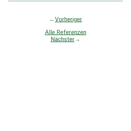
←
Vorheriger
Alle Referenzen
Nächster
→
Start
Leistungen
Branchen
Aktuelles
Unternehmen